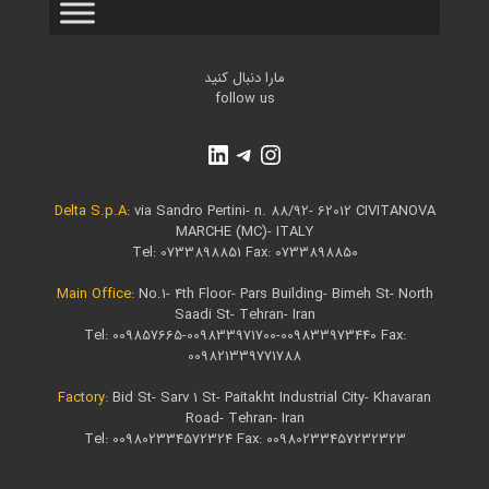
مارا دنبال کنید
follow us
Delta S.p.A:
via Sandro Pertini- n. 88/92- 62012 CIVITANOVA
MARCHE (MC)- ITALY
Tel: 0733898851 Fax: 0733898850
Main Office​:
No.1- 4th Floor- Pars Building- Bimeh St- North
Saadi St- Tehran- Iran
Tel: 009857665-009833971700-009833973440 Fax:
009821339771788
Factory:
Bid St- Sarv 1 St- Paitakht Industrial City- Khavaran
Road- Tehran- Iran
Tel: 009802334572324 Fax: 00980233457232323