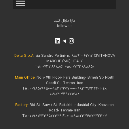
مارا دنبال کنید
follow us
Delta S.p.A:
via Sandro Pertini- n. 88/92- 62012 CIVITANOVA
MARCHE (MC)- ITALY
Tel: 0733898851 Fax: 0733898850
Main Office​:
No.1- 4th Floor- Pars Building- Bimeh St- North
Saadi St- Tehran- Iran
Tel: 009857665-009833971700-009833973440 Fax:
009821339771788
Factory:
Bid St- Sarv 1 St- Paitakht Industrial City- Khavaran
Road- Tehran- Iran
Tel: 009802334572324 Fax: 00980233457232323