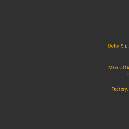
Delta S.p.
Main Offic
T
Factory: