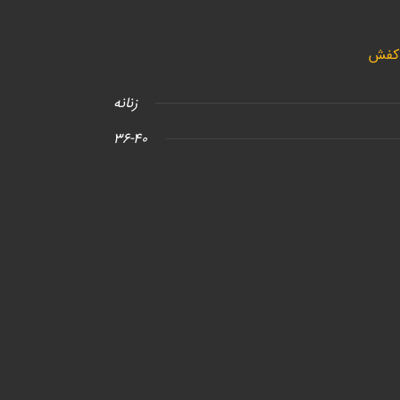
 کفش
زنانه
36-40