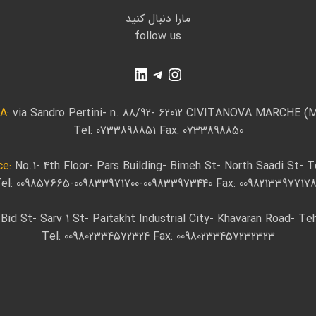
مارا دنبال کنید
follow us
A:
via Sandro Pertini- n. 88/92- 62012 CIVITANOVA MARCHE (
Tel: 0733898851 Fax: 0733898850
e​:
No.1- 4th Floor- Pars Building- Bimeh St- North Saadi St- T
el: 009857665-009833971700-009833973440 Fax: 0098213397717
Bid St- Sarv 1 St- Paitakht Industrial City- Khavaran Road- Teh
Tel: 009802334572324 Fax: 00980233457232323