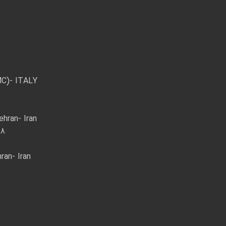
MC)- ITALY
ehran- Iran
88
ran- Iran