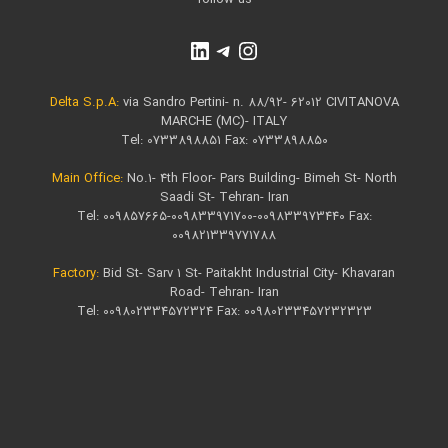
Delta S.p.A:
via Sandro Pertini- n. 88/92- 62012 CIVITANOVA
MARCHE (MC)- ITALY
Tel: 0733898851 Fax: 0733898850
Main Office​:
No.1- 4th Floor- Pars Building- Bimeh St- North
Saadi St- Tehran- Iran
Tel: 009857665-009833971700-009833973440 Fax:
009821339771788
Factory:
Bid St- Sarv 1 St- Paitakht Industrial City- Khavaran
Road- Tehran- Iran
Tel: 009802334572324 Fax: 00980233457232323